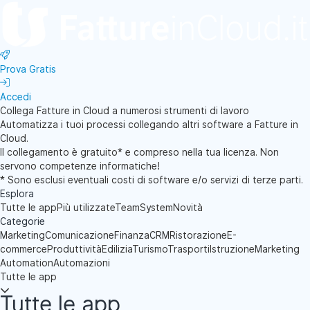
Prova Gratis
Accedi
Collega Fatture in Cloud a numerosi strumenti di lavoro
Automatizza i tuoi processi collegando altri software a Fatture in
Cloud.
Il collegamento è gratuito* e compreso nella tua licenza. Non
servono competenze informatiche!
* Sono esclusi eventuali costi di software e/o servizi di terze parti.
Esplora
Tutte le app
Più utilizzate
TeamSystem
Novità
Categorie
Marketing
Comunicazione
Finanza
CRM
Ristorazione
E-
commerce
Produttività
Edilizia
Turismo
Trasporti
Istruzione
Marketing
Automation
Automazioni
Tutte le app
Tutte le app